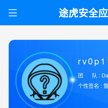
途虎安全应
rv0p1
团 队 : D
个性签名 : 