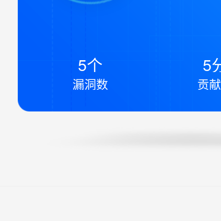
5个
5
漏洞数
贡献