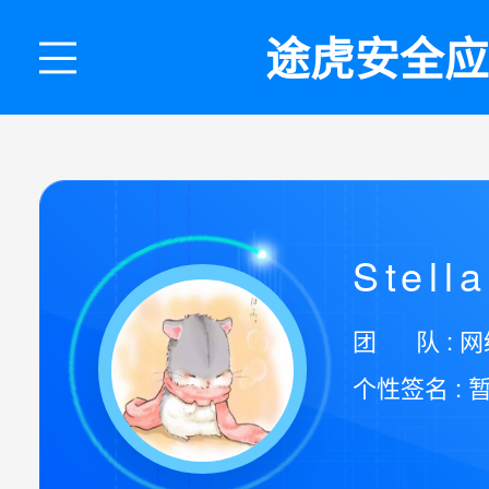
途虎安全应
Stella
团 队 : 
个性签名 : 