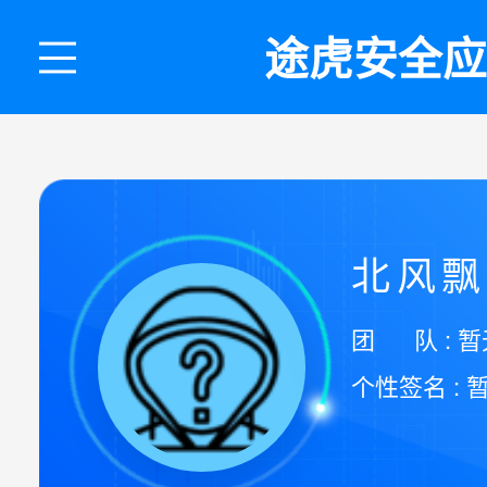
途虎安全应
北风
团 队 : 暂
个性签名 : 