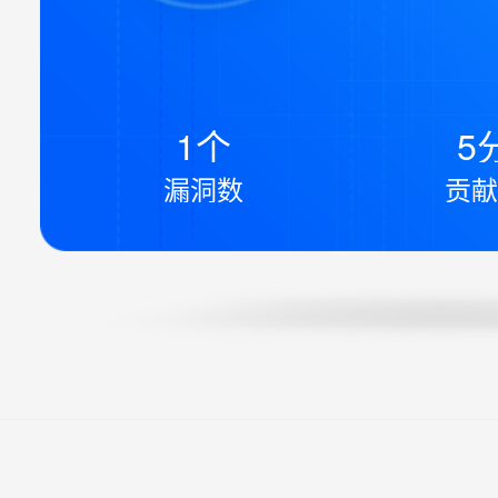
1个
5
漏洞数
贡献